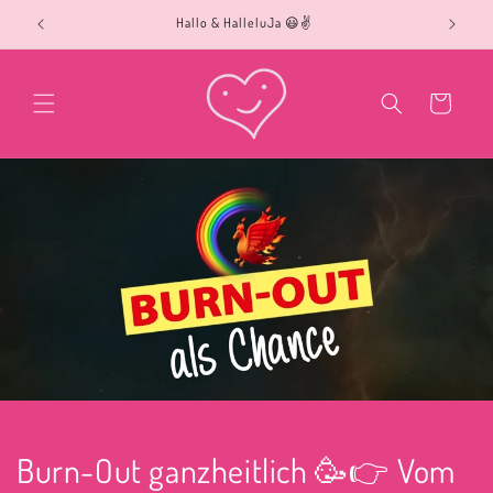
Direkt
Hallo & HalleluJa 😃✌️
zum
Inhalt
Warenkorb
Burn-Out ganzheitlich 🥳👉 Vom